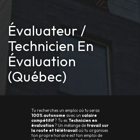
Évaluateur /
Technicien En
Évaluation
(Québec)
Tu recherches un emploi où tu seras
100% autonome
avec un
salaire
compétitif
? Tu es
Technicien en
évaluation
? Un mélange de
travail sur
la route et télétravail
où tu organises
ton propre horaire est ton emploi de