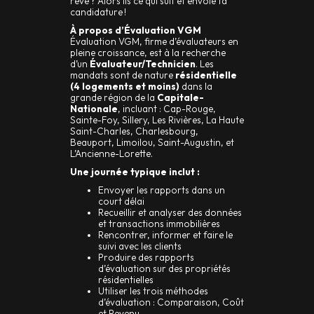
rêve ? Alors lis ce qui suit et envoie ta
candidature !
À propos d’Évaluation VGM
Évaluation VGM, firme d’évaluateurs en
pleine croissance, est à la recherche
d’un
Évaluateur/Technicien
. Les
mandats sont de nature
résidentielle
(4 logements et moins)
dans la
grande région de la
Capitale-
Nationale
, incluant : Cap-Rouge,
Sainte-Foy, Sillery, Les Rivières, La Haute
Saint-Charles, Charlesbourg,
Beauport, Limoilou, Saint-Augustin, et
L’Ancienne-Lorette.
Une journée typique inclut :
Envoyer les rapports dans un
court délai
Recueillir et analyser des données
et transactions immobilières
Rencontrer, informer et faire le
suivi avec les clients
Produire des rapports
d’évaluation sur des propriétés
résidentielles
Utiliser les trois méthodes
d’évaluation : Comparaison, Coût
et Revenu