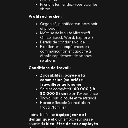
Prendre les rendez-vous pour les
visites
Profil recherché :
Organisé, planificateur hors pair,
et proactif
Maîtrise de la suite Microsoft
Office (Excel, Word, Explorer)
Permis de conduire valide
Excellentes compétences en
communication et capacité à
établir rapidement de bonnes
relations
Conditions de travail :
2 possibilités :
payée à la
commission (salarié)
ou
travailleur autonome
Salaire compétitif :
60 000 $ à
80 000 $ / an
selon l’expérience
Travail sur la route et télétravail
Horaire flexible (conciliation
travail/famille)
Joins-toi à une
équipe jeune et
dynamique
et à un employeur qui se
soucie du
bien-être de ses employés