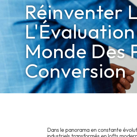
Réinventer L
L'Évaluation
Monde Des P
Conversion
Dans le panorama en constante évoluti
industriels transformés en lofts modern