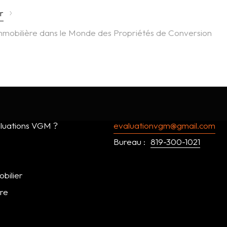
›
r
Immobilière dans le Monde des Propriétés de Conversion
luations VGM ?
evaluationvgm@gmail.com
Bureau :
819-300-1021
bilier
dre