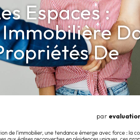
es Espaces :
 Immobilière D
ropriétés De
par
evaluati
on de l'immobilier, une tendance émerge avec force : la c
es aux églises reconverties en résidences uniques, ces prop