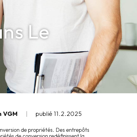
ans Le
on VGM
|
publié
11.2.2025
onversion de propriétés. Des entrepôts
riétés de conversion redéfinissent la