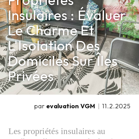
Propriétés
Insulaires : Évaluer
Le Charme Et
L'Isolation Des
Domiciles Sur Îles
Privées
par
evaluation VGM
|
11.2.2025
Les propriétés insulaires au