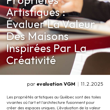
Propriétés
Artistiques :
Évaluer La Valeur
Des Maisons
Inspirées Par La
Créativité
par
evaluation VGM
|
11.2.2025
Les propriétés artistiques au Québec sont des toiles
vivantes où l'art et l'architecture fusionnent pour
créer des espaces uniques. L'évaluation de la valeur