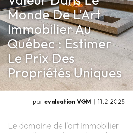
Valeur Dans Le
Monde De L'Art
Immobilier Au
Québec : Estimer
Le Prix Des
Propriétés Uniques
par
evaluation VGM
|
11.2.2025
Le domaine de l'art immobilier