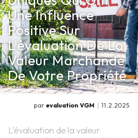
Uniques Qui Ont
Une Influence
Positive Sur
L'évaluation De La
Valeur Marchande
De Votre Propriété
par
evaluation VGM
|
11.2.2025
L'évaluation de la valeur